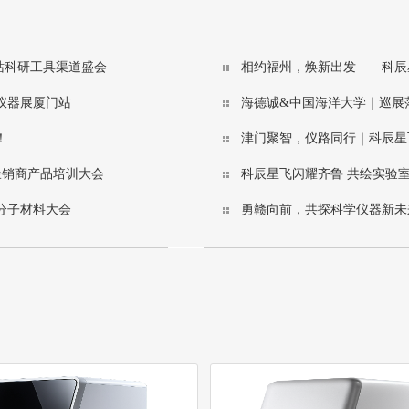
庆站科研工具渠道盛会
相约福州，焕新出发——科辰
仪器展厦门站
海德诚&中国海洋大学｜巡展
！
津门聚智，仪路同行｜科辰星飞
经销商产品培训大会
科辰星飞闪耀齐鲁 共绘实验
大会暨第四届齐鲁科学仪器交
分子材料大会
勇赣向前，共探科学仪器新未