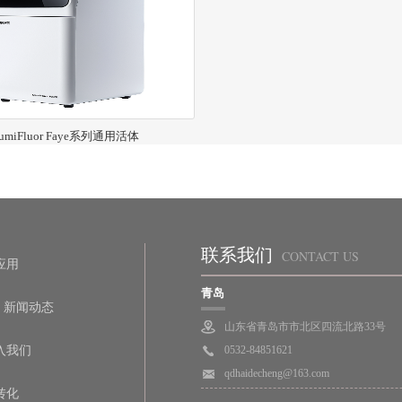
umiFluor Faye系列通用活体
联系我们
CONTACT US
应用
青岛
新闻动态
山东省青岛市市北区四流北路33号
入我们
0532-84851621
qdhaidecheng@163.com
转化