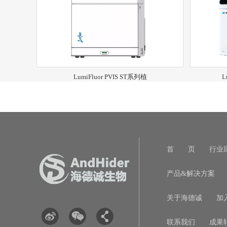
LumiFluor PVIS ST系列植
L
首 页
行业
产品&解决方案
关于海德诚
加
联系我们
成果