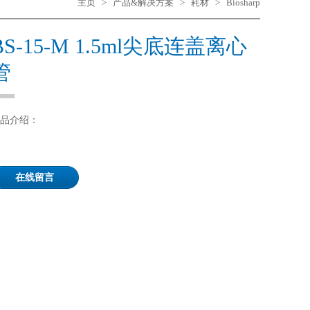
主页
>
产品&解决方案
>
耗材
>
Biosharp
BS-15-M 1.5ml尖底连盖离心
管
品介绍：
在线留言