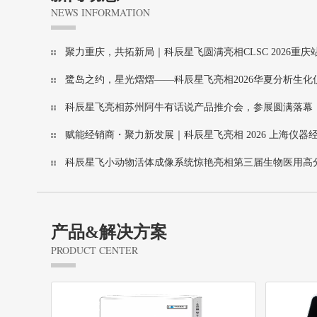
NEWS INFORMATION
聚力重庆，共拓新局｜科辰星飞圆满亮相CLSC 2026重
鹭岛之约，星光熠熠——科辰星飞亮相2026华夏分析生化
科辰星飞亮相苏州阿牛有话说产品推介会，参展圆满落幕
赋能经销商・聚力新发展｜科辰星飞亮相 2026 上海仪器
科辰星飞小动物活体成像系统惊艳亮相第三届生物医用高
产品&解决方案
PRODUCT CENTER