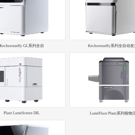
Kechenstarfly GL系列全自
Kechenstarfly系列全自动
Plant LumiScreen DIL
LumiFluor Plant系列植物