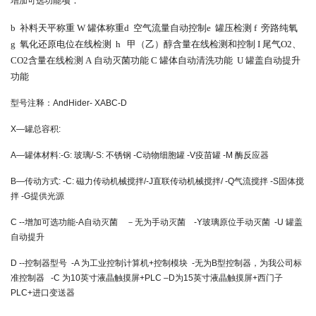
项：
增加可选功能
b
补料天平称重
W
罐体称重
d
空气流量自动控制
e
罐压检测
f
旁路纯氧
g
氧化还原电位在线检测
h
甲（乙）醇含量在线检测和控制
I
尾气
O2
、
CO2
含量在线检测
A
自动灭菌功能
C
罐体自动清洗功能
U
罐盖自动提升
功能
型号注释：AndHider- XABC-D
X—罐总容积:
A—罐体材料:-G: 玻璃/-S: 不锈钢 -C动物细胞罐 -V疫苗罐 -M 酶反应器
B—传动方式: -C: 磁力传动机械搅拌/-J直联传动机械搅拌/ -Q气流搅拌 -S固体搅
拌 -G提供光源
C --增加可选功能-A自动灭菌 －无为手动灭菌 -Y玻璃原位手动灭菌 -U 罐盖
自动提升
D --控制器型号 -A 为工业控制计算机+控制模块 -无为B型控制器，为我公司标
准控制器 -C 为10英寸液晶触摸屏+PLC –D为15英寸液晶触摸屏+西门子
PLC+进口变送器