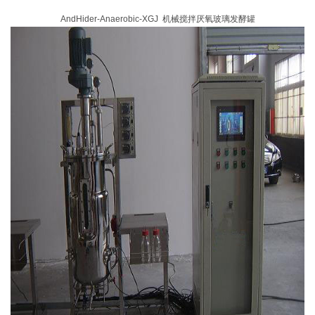
AndHider-Anaerobic-XGJ 机械搅拌厌氧玻璃发酵罐