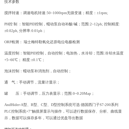
技术参数
搅拌转速：调速电机转速:50~1000rpm无级变速；精度：±1rpm;
PH控 制 ：智能PID控制，蠕动泵自动补酸/碱；范围:2~12ph; 控制精度:
±0.02ph, 分辨率:0.01ph；
ORP检测： 瑞士梅特勒氧化还原电位电极检测
温度控制：智能PID控制，自动控制；电加热，水冷却；范围:冷却水温度
+5~60℃； 精度:±0.1℃；
泡沫控制：蠕动泵补消泡剂，自动控制；
通 气：手动调节，流量计显示；
罐 压：手动调节，压力表显示；范围:0~0.20Map；
AndHider-A型、B型、C型、D型控制系统可选
:
德国西门子S7-200系列
PLC控制系统+7”触摸屏显示与操作，可以进行数据保存、分析、曲线显
示，数据可以保存多年，可以通过优盘导出数据