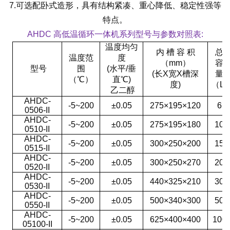
7.
可选配卧式造形，具有结构紧凑、重心降低、稳定性强等
特点。
AHDC 高低温循环一体机系列型号与参数对照表:
温度均匀
内 槽 容 积
总
温度范
度
（mm）
容
型号
围
(水平/垂
(长X宽X槽深
量
（℃）
直℃)
度)
（L)
乙二醇
AHDC-
-5~200
±0.05
275×195×120
6
0506-II
AHDC-
-5~200
±0.05
275×195×180
10
0510-II
AHDC-
-5~200
±0.05
300×250×200
15
0515-II
AHDC-
-5~200
±0.05
300×250×270
20
0520-II
AHDC-
-5~200
±0.05
440×325×210
30
0530-II
AHDC-
-5~200
±0.05
500×340×300
50
0550-II
AHDC-
-5~200
±0.05
625×400×400
100
05100-II