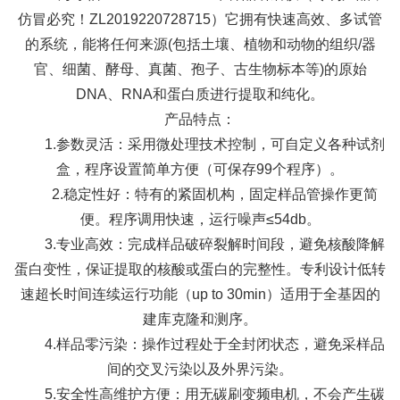
仿冒必究！ZL2019220728715）它拥有快速高效、多试管
的系统，能将任何来源(包括土壤、植物和动物的组织/器
官、细菌、酵母、真菌、孢子、古生物标本等)的原始
DNA、RNA和蛋白质进行提取和纯化。
产品特点：
1.
参数灵活：
采用微处理技术控制，可自定义各种试剂
盒，程序设置简单方便（可保存99个程序）。
2.稳定性好：
特有的紧固机构，固定样品管操作更简
便。程序调用快速，运行噪声≤54db。
3.
专业高效：
完成样品破碎裂解时间段，避免核酸降解
蛋白变性，保证提取的核酸或蛋白的完整性。专利设计低转
速超长时间连续运行功能（up to 30min）适用于全基因的
建库克隆和测序。
4.
样品零污染：
操作过程处于全封闭状态，避免采样品
间的交叉污染以及外界污染。
5.安全性高维护方便：
用无碳刷变频电机，不会产生碳